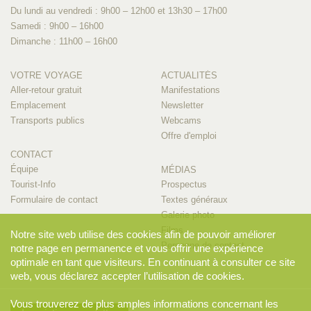
Du lundi au vendredi : 9h00 – 12h00 et 13h30 – 17h00
Samedi : 9h00 – 16h00
Dimanche : 11h00 – 16h00
VOTRE VOYAGE
ACTUALITÉS
Aller-retour gratuit
Manifestations
Emplacement
Newsletter
Transports publics
Webcams
Offre d'emploi
CONTACT
Équipe
MÉDIAS
Tourist-Info
Prospectus
Formulaire de contact
Textes généraux
Galerie photo
Films
Notre site web utilise des cookies afin de pouvoir améliorer
Personne de contact
notre page en permanence et vous offrir une expérience
optimale en tant que visiteurs. En continuant à consulter ce site
web, vous déclarez accepter l’utilisation de cookies.
Vous trouverez de plus amples informations concernant les