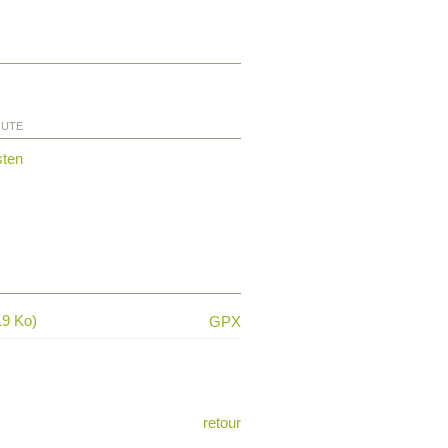
OUTE
sten
19 Ko)
GPX
retour