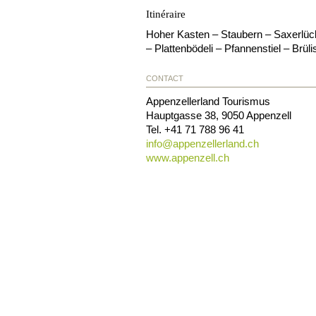
Itinéraire
Hoher Kasten – Staubern – Saxerlüc
– Plattenbödeli – Pfannenstiel – Brüli
CONTACT
Appenzellerland Tourismus
Hauptgasse 38
,
9050
Appenzell
Tel.
+41 71 788 96 41
info@
appenzellerland.ch
www.appenzell.ch