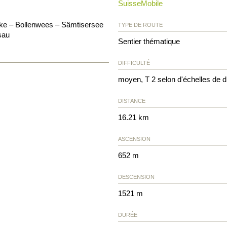
SuisseMobile
ke – Bollenwees – Sämtisersee
TYPE DE ROUTE
sau
Sentier thématique
DIFFICULTÉ
moyen, T 2 selon d'échelles de di
DISTANCE
16.21 km
ASCENSION
652 m
DESCENSION
1521 m
DURÉE