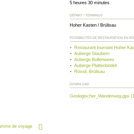
5 heures 30 minutes
DÉPART / TERMINUS
Hoher Kasten / Brülisau
POSSIBILITÉS DE RESTAURATION EN R
Restaurant tournant Hoher Ka
Auberge Staubern
Auberge Bollenwees
Auberge Plattenbödeli
Rössli, Brülisau
DOWNLOAD
Geologischer_Wanderweg.gpx (
ramme de voyage