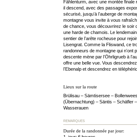
Fählenturm, avec une montée finale r
il descend, avec des passages expos
sécurisé, jusqu'à l'auberge de mont
montagne vous invite à vous rafraîch
de chance, vous découvrirez le soi
une harde de chamois. Le lendemain
sentier de l'arête rocheuse pour rejoi
Lisengrat. Comme la Fliswand, ce t
randonneurs de montagne qui n'ont pas
descente mène par l'Öhrligrueb à l'a
offre une belle vue. Vous descendrez 
l'Ebenalp et descendrez en téléphér
Lieux sur la route
Brülisau – Sämtisersee – Bollenwees
(Übernachtung) – Säntis – Schäfler –
Wasserauen
REMARQUES
Durée de la randonnée par jour:
1. jour: 6 heures