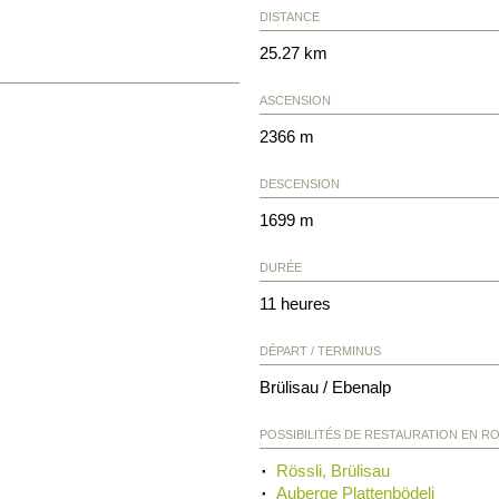
DISTANCE
25.27 km
ASCENSION
2366 m
DESCENSION
1699 m
DURÉE
11 heures
DÉPART / TERMINUS
Brülisau / Ebenalp
POSSIBILITÉS DE RESTAURATION EN R
Rössli, Brülisau
Auberge Plattenbödeli