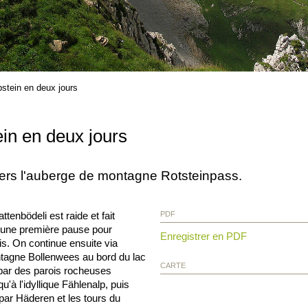
pstein en deux jours
ein en deux jours
rs l'auberge de montagne Rotsteinpass.
tenbödeli est raide et fait
PDF
re une première pause pour
Enregistrer en PDF
is. On continue ensuite via
ntagne Bollenwees au bord du lac
CARTE
par des parois rocheuses
u'à l'idyllique Fählenalp, puis
par Häderen et les tours du