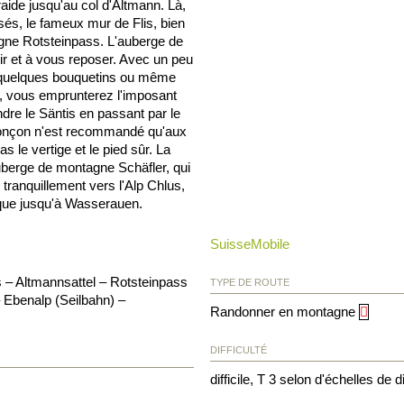
aide jusqu'au col d'Altmann. Là,
és, le fameux mur de Flis, bien
agne Rotsteinpass. L'auberge de
ir et à vous reposer. Avec un peu
r quelques bouquetins ou même
, vous emprunterez l'imposant
ndre le Säntis en passant par le
ronçon n'est recommandé qu'aux
 le vertige et le pied sûr. La
uberge de montagne Schäfler, qui
tranquillement vers l'Alp Chlus,
ique jusqu'à Wasserauen.
SuisseMobile
 – Altmannsattel – Rotsteinpass
TYPE DE ROUTE
 Ebenalp (Seilbahn) –
Randonner en montagne
DIFFICULTÉ
difficile, T 3 selon d'échelles de di