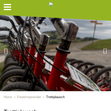
Home
Freetimeprovider
Trottiplausch