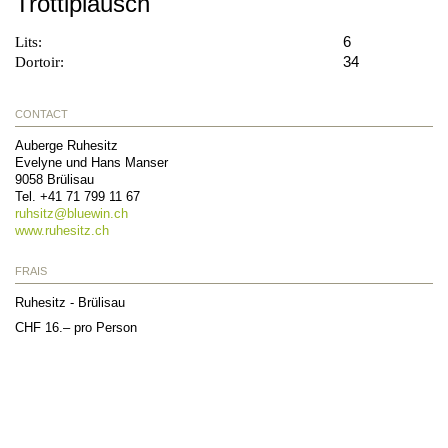
Trottiplausch
6
Lits:
34
Dortoir:
CONTACT
Auberge Ruhesitz
Evelyne und Hans Manser
9058
Brülisau
Tel.
+41 71 799 11 67
ruhsitz@
bluewin.ch
www.ruhesitz.ch
FRAIS
Ruhesitz - Brülisau
CHF 16.– pro Person