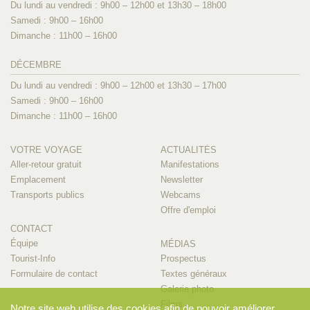
Du lundi au vendredi : 9h00 – 12h00 et 13h30 – 18h00
Samedi : 9h00 – 16h00
Dimanche : 11h00 – 16h00
DÉCEMBRE
Du lundi au vendredi : 9h00 – 12h00 et 13h30 – 17h00
Samedi : 9h00 – 16h00
Dimanche : 11h00 – 16h00
VOTRE VOYAGE
ACTUALITÉS
Aller-retour gratuit
Manifestations
Emplacement
Newsletter
Transports publics
Webcams
Offre d'emploi
CONTACT
Équipe
MÉDIAS
Tourist-Info
Prospectus
Formulaire de contact
Textes généraux
Galerie photo
Films
Notre site web utilise des cookies afin de pouvoir améliorer