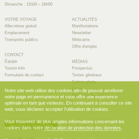
Dimanche : 11h00 – 16h00
VOTRE VOYAGE
ACTUALITÉS
Aller-retour gratuit
Manifestations
Emplacement
Newsletter
Transports publics
Webcams
Offre d'emploi
CONTACT
Équipe
MÉDIAS
Tourist-Info
Prospectus
Formulaire de contact
Textes généraux
Galerie photo
Films
Notre site web utilise des cookies afin de pouvoir améliorer
Personne de contact
notre page en permanence et vous offrir une expérience
optimale en tant que visiteurs. En continuant à consulter ce site
web, vous déclarez accepter l’utilisation de cookies.
Vous trouverez de plus amples informations concernant les
Inscription newsletter
cookies dans notre
déclaration de protection des données
.
RESTE PROCHE