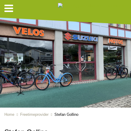
Home
Freetimeprovider
Stefan Gollino