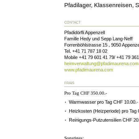
Pfadilager, Klassenreisen, 
CONTACT
Pfadidörfli Appenzell
Famille Hedy und Sepp Lang-Neff
Forrenböhlstrasse 15
,
9050
Appenze
Tel.
+41 71 787 18 02
Mobile
+41 79 601 41 79/ +41 79 361
heimverwaltung@
pfadimaurena.com
www.pfadimaurena.com
FRAIS
Pro Tag CHF 350.00.-
Warmwasser pro Tag CHF 10.00.-
Heizkosten (Heizperiode) pro Tag
Reinigungs-Putzutensilien CHF 20.
Sonstiges: