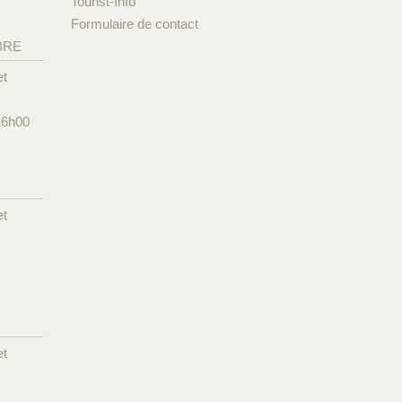
Tourist-Info
Formulaire de contact
BRE
et
16h00
et
et