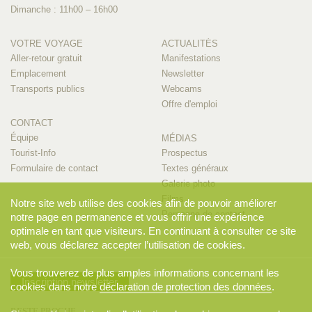
Dimanche : 11h00 – 16h00
VOTRE VOYAGE
ACTUALITÉS
Aller-retour gratuit
Manifestations
Emplacement
Newsletter
Transports publics
Webcams
Offre d'emploi
CONTACT
Équipe
MÉDIAS
Tourist-Info
Prospectus
Formulaire de contact
Textes généraux
Galerie photo
Films
Notre site web utilise des cookies afin de pouvoir améliorer
Personne de contact
notre page en permanence et vous offrir une expérience
optimale en tant que visiteurs. En continuant à consulter ce site
web, vous déclarez accepter l’utilisation de cookies.
Vous trouverez de plus amples informations concernant les
Inscription newsletter
cookies dans notre
déclaration de protection des données
.
RESTE PROCHE