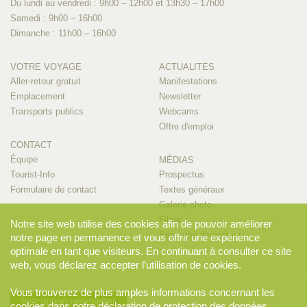
Du lundi au vendredi : 9h00 – 12h00 et 13h30 – 17h00
Samedi : 9h00 – 16h00
Dimanche : 11h00 – 16h00
VOTRE VOYAGE
ACTUALITÉS
Aller-retour gratuit
Manifestations
Emplacement
Newsletter
Transports publics
Webcams
Offre d'emploi
CONTACT
Équipe
MÉDIAS
Tourist-Info
Prospectus
Formulaire de contact
Textes généraux
Galerie photo
Films
Notre site web utilise des cookies afin de pouvoir améliorer
Personne de contact
notre page en permanence et vous offrir une expérience
optimale en tant que visiteurs. En continuant à consulter ce site
web, vous déclarez accepter l’utilisation de cookies.
Vous trouverez de plus amples informations concernant les
Inscription newsletter
cookies dans notre
déclaration de protection des données
.