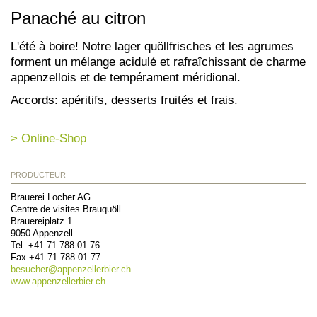
Panaché au citron
L'été à boire! Notre lager quöllfrisches et les agrumes
forment un mélange acidulé et rafraîchissant de charme
appenzellois et de tempérament méridional.
Accords: apéritifs, desserts fruités et frais.
> Online-Shop
PRODUCTEUR
Brauerei Locher AG
Centre de visites Brauquöll
Brauereiplatz 1
9050
Appenzell
Tel.
+41 71 788 01 76
Fax
+41 71 788 01 77
besucher@
appenzellerbier.ch
www.appenzellerbier.ch