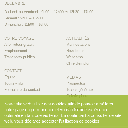
DÉCEMBRE
Du lundi au vendredi : 9h00 – 12h00 et 13h30 – 17h00
Samedi : 9h00 – 16h00
Dimanche : 11h00 – 16h00
VOTRE VOYAGE
ACTUALITÉS
Aller-retour gratuit
Manifestations
Emplacement
Newsletter
Transports publics
Webcams
Offre d'emploi
CONTACT
Équipe
MÉDIAS
Tourist-Info
Prospectus
Formulaire de contact
Textes généraux
Galerie photo
Films
Notre site web utilise des cookies afin de pouvoir améliorer
Personne de contact
notre page en permanence et vous offrir une expérience
optimale en tant que visiteurs. En continuant à consulter ce site
web, vous déclarez accepter l’utilisation de cookies.