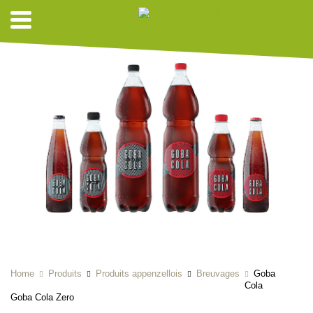
Home
Produits
Produits appenzellois
Breuvages
Goba
Cola
Goba Cola Zero