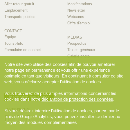
Aller-retour gratuit
Manifestations
Emplacement
Newsletter
Transports publics
Webcams
Offre d'emploi
CONTACT
Équipe
MÉDIAS
Tourist-Info
Prospectus
Formulaire de contact
Textes généraux
Galerie photo
Films
Notre site web utilise des cookies afin de pouvoir améliorer
Personne de contact
notre page en permanence et vous offrir une expérience
optimale en tant que visiteurs. En continuant à consulter ce site
web, vous déclarez accepter l’utilisation de cookies.
Vous trouverez de plus amples informations concernant les
Inscription newsletter
cookies dans notre
déclaration de protection des données
.
RESTE PROCHE
Si vous désirez interdire l’utilisation de cookies, par ex. par le
biais de Google Analytics, vous pouvez installer ce dernier au
moyen des
modules complémentaires