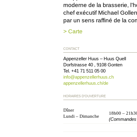
moderne de la brasserie, l’h
chef exécutif Michael Golle
par un sens raffiné de la co
> Carte
CONTACT
Appenzeller Huus – Huus Quell
Dorfstrasse 40
,
9108
Gonten
Tel.
+41 71 511 05 00
info@
appenzellerhuus.ch
appenzellerhuus.ch/de
HORAIRES D'OUVERTURE
Dîner
18h00 – 21h3
Lundi – Dimanche
(Commandes e