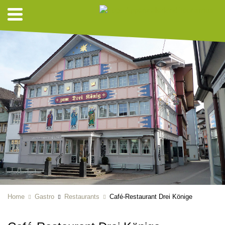
Home
Gastro
Restaurants
Café-Restaurant Drei Könige