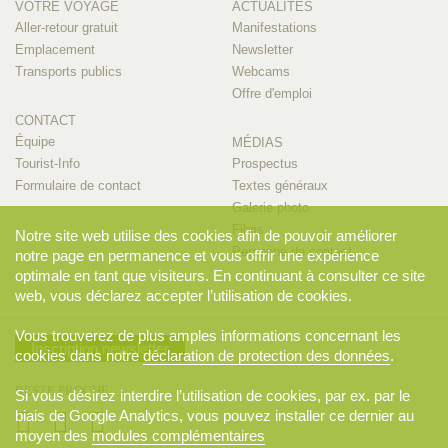
VOTRE VOYAGE
ACTUALITÉS
Aller-retour gratuit
Manifestations
Emplacement
Newsletter
Transports publics
Webcams
Offre d'emploi
CONTACT
Équipe
MÉDIAS
Tourist-Info
Prospectus
Formulaire de contact
Textes généraux
Galerie photo
Films
Notre site web utilise des cookies afin de pouvoir améliorer
Personne de contact
notre page en permanence et vous offrir une expérience
optimale en tant que visiteurs. En continuant à consulter ce site
web, vous déclarez accepter l’utilisation de cookies.
Vous trouverez de plus amples informations concernant les
Inscription newsletter
cookies dans notre
déclaration de protection des données
.
RESTE PROCHE
Si vous désirez interdire l’utilisation de cookies, par ex. par le
biais de Google Analytics, vous pouvez installer ce dernier au
moyen des
modules complémentaires