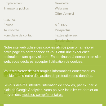
Emplacement
Newsletter
Transports publics
Webcams
Offre d'emploi
CONTACT
Équipe
MÉDIAS
Tourist-Info
Prospectus
Formulaire de contact
Textes généraux
Galerie photo
Films
Notre site web utilise des cookies afin de pouvoir améliorer
Personne de contact
notre page en permanence et vous offrir une expérience
optimale en tant que visiteurs. En continuant à consulter ce site
web, vous déclarez accepter l’utilisation de cookies.
Vous trouverez de plus amples informations concernant les
Inscription newsletter
cookies dans notre
déclaration de protection des données
.
RESTE PROCHE
Si vous désirez interdire l’utilisation de cookies, par ex. par le
biais de Google Analytics, vous pouvez installer ce dernier au
moyen des
modules complémentaires
© 2026 Appenzellerland Tourismus AI, Appenzell. Tous droits réservés..