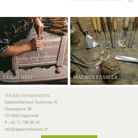
GUIDO NEFF
MAURUS FÄSSLER
TOURIST INFORMATION
Appenzellerland Tourismus AI
Hauptgasse 38
CH-9050 Appenzell
P +41 71 788 96 41
info@
appenzellerland.ch