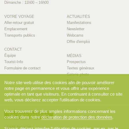
Dimanche : 11h00 – 16h00
VOTRE VOYAGE
ACTUALITÉS
Aller-retour gratuit
Manifestations
Emplacement
Newsletter
Transports publics
Webcams
Offre d'emploi
CONTACT
Équipe
MÉDIAS
Tourist-Info
Prospectus
Formulaire de contact
Textes généraux
Galerie photo
Films
Notre site web utilise des cookies afin de pouvoir améliorer
Personne de contact
notre page en permanence et vous offrir une expérience
optimale en tant que visiteurs. En continuant à consulter ce site
web, vous déclarez accepter l’utilisation de cookies.
Vous trouverez de plus amples informations concernant les
Inscription newsletter
cookies dans notre
déclaration de protection des données
.
RESTE PROCHE
Si vous désirez interdire l’utilisation de cookies, par ex. par le