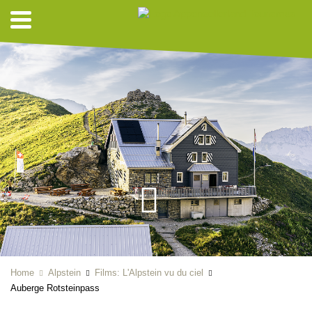
Home
Alpstein
Films: L'Alpstein vu du ciel
Auberge Rotsteinpass