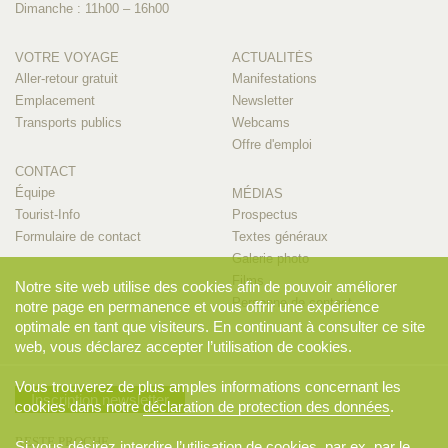
Dimanche : 11h00 – 16h00
VOTRE VOYAGE
ACTUALITÉS
Aller-retour gratuit
Manifestations
Emplacement
Newsletter
Transports publics
Webcams
Offre d'emploi
CONTACT
Équipe
MÉDIAS
Tourist-Info
Prospectus
Formulaire de contact
Textes généraux
Galerie photo
Films
Notre site web utilise des cookies afin de pouvoir améliorer
Personne de contact
notre page en permanence et vous offrir une expérience
optimale en tant que visiteurs. En continuant à consulter ce site
web, vous déclarez accepter l’utilisation de cookies.
Vous trouverez de plus amples informations concernant les
Inscription newsletter
cookies dans notre
déclaration de protection des données
.
RESTE PROCHE
Si vous désirez interdire l’utilisation de cookies, par ex. par le