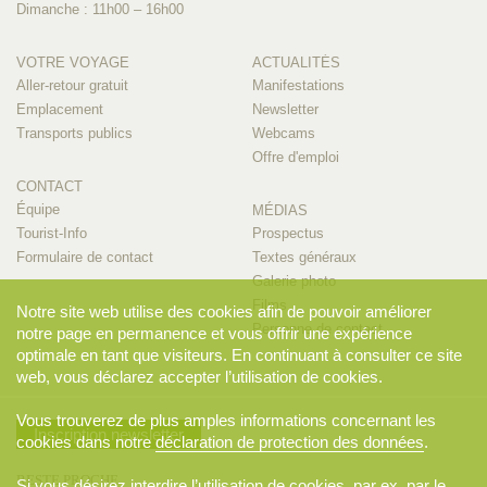
Dimanche : 11h00 – 16h00
VOTRE VOYAGE
ACTUALITÉS
Aller-retour gratuit
Manifestations
Emplacement
Newsletter
Transports publics
Webcams
Offre d'emploi
CONTACT
Équipe
MÉDIAS
Tourist-Info
Prospectus
Formulaire de contact
Textes généraux
Galerie photo
Films
Notre site web utilise des cookies afin de pouvoir améliorer
Personne de contact
notre page en permanence et vous offrir une expérience
optimale en tant que visiteurs. En continuant à consulter ce site
web, vous déclarez accepter l’utilisation de cookies.
Vous trouverez de plus amples informations concernant les
Inscription newsletter
cookies dans notre
déclaration de protection des données
.
RESTE PROCHE
Si vous désirez interdire l’utilisation de cookies, par ex. par le