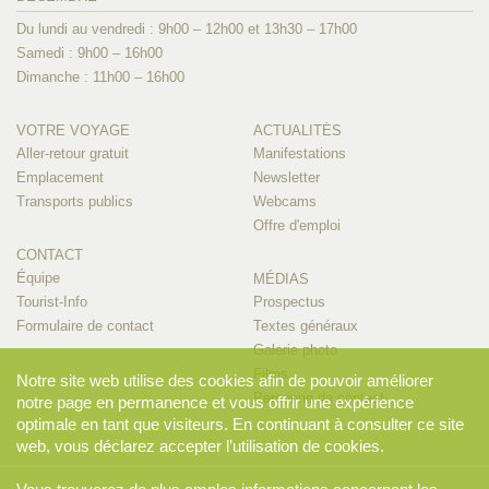
Du lundi au vendredi : 9h00 – 12h00 et 13h30 – 17h00
Samedi : 9h00 – 16h00
Dimanche : 11h00 – 16h00
VOTRE VOYAGE
ACTUALITÉS
Aller-retour gratuit
Manifestations
Emplacement
Newsletter
Transports publics
Webcams
Offre d'emploi
CONTACT
Équipe
MÉDIAS
Tourist-Info
Prospectus
Formulaire de contact
Textes généraux
Galerie photo
Films
Notre site web utilise des cookies afin de pouvoir améliorer
Personne de contact
notre page en permanence et vous offrir une expérience
optimale en tant que visiteurs. En continuant à consulter ce site
web, vous déclarez accepter l’utilisation de cookies.