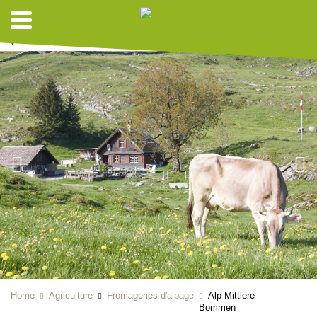
(KOPIE 2)
Home
Agriculture
Fromageries d'alpage
Alp Mittlere
Bommen