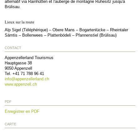
alternatif via Rainhütten et l'auberge de montagne Ruhesitz jusqu'à
Brülisau.
Lieux sur la route
Alp Sigel (Téléphérique) – Obere Mans – Bogartenlücke – Rheintaler
Sämtis – Bollenwees – Plattenbödeli – Pfannenstiel (Brülisau)
CONTACT
Appenzellerland Tourismus
Hauptgasse 38
9050
Appenzell
Tel.
+41 71 788 96 41
info@
appenzellerland.ch
www.appenzell.ch
PDF
Enregistrer en PDF
CARTE