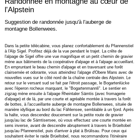
Randonnée en montagne au cœur de
l'Alpstein
Suggestion de randonnée jusqu'à l'auberge de
montagne Bollenwees.
Dans la petite télécabine, vous planez confortablement du Pfannenstiel
à l'Alp Sigel. Profitez déjà de la vue pendant le trajet. La crête de
l'alpage de Sigel offre une vue magnifique et un petit chemin de gravier
mène aux bâtiments de la coopérative d'alpage et à l'alpage accueillant.
En empruntant le beau chemin d'alpage et en traversant une forêt
clairsemée et odorante, vous atteindrez l'alpage d'Obere Mans avec de
nouvelles vues sur le côté nord de la chaîne centrale des Alpstein. Le
retour sur le versant sud se fait par l'étroit passage, le Bogartenlücke
avec l'éperon rocheux marquant, le "Bogartenmannli". Le sentier en
zigzag mène ensuite à l'alpage Rheintaler Sämtis (avec fromagerie
d'alpage) et de là, par une courte et agréable montée à travers la forêt
de bottes, à l'accueillante auberge de montagne Bollenwees, située de
manière idyllique au bord du lac Fählensee, semblable à un fjord. Après
la halte, vous descendez doucement sur la petite route de gravier
jusqu'au lac de Sämtisersee, où vous effectuez une courte montée en
sens inverse, avant de descendre abruptement à travers le Brüeltobel
jusqu'au Pfannenstiel, puis d'arriver à plat à Brülisau. Pour ceux qui
souhaitent éviter le raide Brüeltobel, nous recommandons l'itinéraire