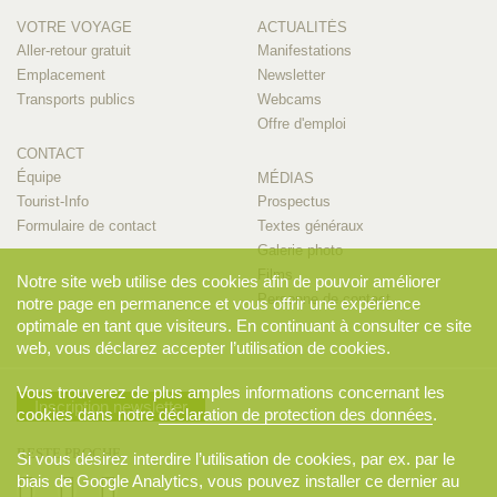
VOTRE VOYAGE
ACTUALITÉS
Aller-retour gratuit
Manifestations
Emplacement
Newsletter
Transports publics
Webcams
Offre d'emploi
CONTACT
Équipe
MÉDIAS
Tourist-Info
Prospectus
Formulaire de contact
Textes généraux
Galerie photo
Films
Notre site web utilise des cookies afin de pouvoir améliorer
Personne de contact
notre page en permanence et vous offrir une expérience
optimale en tant que visiteurs. En continuant à consulter ce site
web, vous déclarez accepter l’utilisation de cookies.
Vous trouverez de plus amples informations concernant les
Inscription newsletter
cookies dans notre
déclaration de protection des données
.
RESTE PROCHE
Si vous désirez interdire l’utilisation de cookies, par ex. par le
biais de Google Analytics, vous pouvez installer ce dernier au