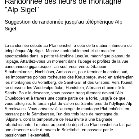
Randonnée des fleurs de montagne
"Alp Sigel"
Suggestion de randonnée jusqu'au téléphérique Alp
Sigel.
La randonnée débute au Pfannenstiel, à côté de la station inférieure du
téléphérique Alp Sigel. Montez confortablement et de manière
spectaculaire dans la petite télécabine jusqu'au magnifique plateau de
l'alpage. Attardez-vous un moment dans l'alpage et profitez de la vue
panoramique gigantesque : au sud, vous verrez Staubern,
Staubernkanzel, Hochhüser, Amboss et, pour terminer la chaîne sud,
les imposantes pointes rocheuses des Kreuzberge, avec en arrière-plan
les montagnes du Vorarlberg, de Saint-Gall et des Grisons. Vers l'ouest
se dressent les Widderalpstöcke, Hundstein, Altmann et bien sûr le
Säntis. Pour la descente, vous passez tranquillement devant l'Alp
Chüeboden et à travers une courte partie de la forêt, jusqu'à ce que
vous atteigniez le terrain plat du vallon du Sämtis près de l'idyllique Alp
Streckwees. Vous arriverez à l'auberge de montagne Plattenbödeli en
passant par le Sämtisersee, l'un des trois lacs de montagne de
l'Alpstein, dont la température de l'eau invite à une baignade
rafraîchissante. Le retour au point de départ au Pfannenstiel se fait par
une descente raide à travers le Brüeltobel, en passant par le
passionnant Hexenwäldli.