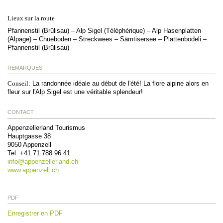
Lieux sur la route
Pfannenstil (Brülisau) – Alp Sigel (Téléphérique) – Alp Hasenplatten
(Alpage) – Chüeboden – Streckwees – Sämtisersee – Plattenbödeli –
Pfannenstil (Brülisau)
REMARQUES
Conseil:
La randonnée idéale au début de l'été! La flore alpine alors en
fleur sur l'Alp Sigel est une véritable splendeur!
CONTACT
Appenzellerland Tourismus
Hauptgasse 38
9050
Appenzell
Tel.
+41 71 788 96 41
info@
appenzellerland.ch
www.appenzell.ch
PDF
Enregistrer en PDF