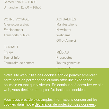
Samedi : 9h00 – 16h00
Dimanche : 11h00 – 16h00
VOTRE VOYAGE
ACTUALITÉS
Aller-retour gratuit
Manifestations
Emplacement
Newsletter
Transports publics
Webcams
Offre d'emploi
CONTACT
Équipe
MÉDIAS
Tourist-Info
Prospectus
Formulaire de contact
Textes généraux
Galerie photo
Films
Notre site web utilise des cookies afin de pouvoir améliorer
Personne de contact
notre page en permanence et vous offrir une expérience
optimale en tant que visiteurs. En continuant à consulter ce site
web, vous déclarez accepter l’utilisation de cookies.
Vous trouverez de plus amples informations concernant les
Inscription newsletter
cookies dans notre
déclaration de protection des données
.