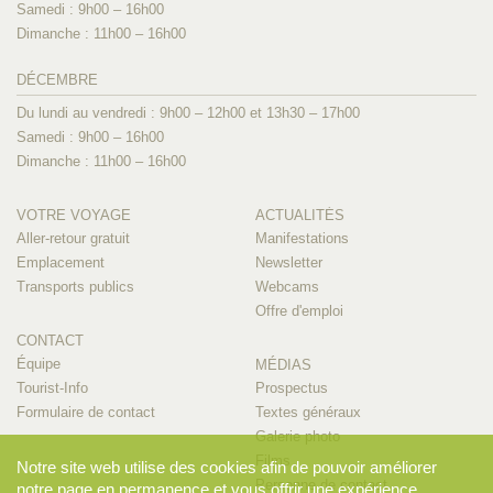
Samedi : 9h00 – 16h00
Dimanche : 11h00 – 16h00
DÉCEMBRE
Du lundi au vendredi : 9h00 – 12h00 et 13h30 – 17h00
Samedi : 9h00 – 16h00
Dimanche : 11h00 – 16h00
VOTRE VOYAGE
ACTUALITÉS
Aller-retour gratuit
Manifestations
Emplacement
Newsletter
Transports publics
Webcams
Offre d'emploi
CONTACT
Équipe
MÉDIAS
Tourist-Info
Prospectus
Formulaire de contact
Textes généraux
Galerie photo
Films
Notre site web utilise des cookies afin de pouvoir améliorer
Personne de contact
notre page en permanence et vous offrir une expérience