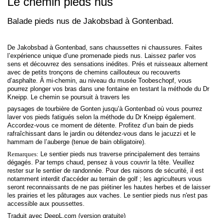
Le chemin pieds nus
Balade pieds nus de Jakobsbad à Gontenbad.
De Jakobsbad à Gontenbad, sans chaussettes ni chaussures. Faites
l’expérience unique d’une promenade pieds nus. Laissez parler vos
sens et découvrez des sensations inédites. Prés et ruisseaux alternent
avec de petits tronçons de chemins caillouteux ou recouverts
d’asphalte. À mi-chemin, au niveau du musée Toobeschopf, vous
pourrez plonger vos bras dans une fontaine en testant la méthode du Dr
Kneipp. Le chemin se poursuit à travers les
paysages de tourbière de Gonten jusqu’à Gontenbad où vous pourrez
laver vos pieds fatigués selon la méthode du Dr Kneipp également.
Accordez-vous ce moment de détente. Profitez d’un bain de pieds
rafraîchissant dans le jardin ou détendez-vous dans le jacuzzi et le
hammam de l’auberge (tenue de bain obligatoire).
Remarques:
Le sentier pieds nus traverse principalement des terrains
dégagés. Par temps chaud, pensez à vous couvrir la tête. Veuillez
rester sur le sentier de randonnée. Pour des raisons de sécurité, il est
notamment interdit d'accéder au terrain de golf ; les agriculteurs vous
seront reconnaissants de ne pas piétiner les hautes herbes et de laisser
les prairies et les pâturages aux vaches. Le sentier pieds nus n'est pas
accessible aux poussettes.
Traduit avec DeepL.com (version gratuite)