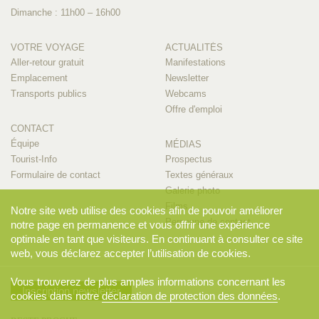
Dimanche : 11h00 – 16h00
VOTRE VOYAGE
ACTUALITÉS
Aller-retour gratuit
Manifestations
Emplacement
Newsletter
Transports publics
Webcams
Offre d'emploi
CONTACT
Équipe
MÉDIAS
Tourist-Info
Prospectus
Formulaire de contact
Textes généraux
Galerie photo
Films
Notre site web utilise des cookies afin de pouvoir améliorer
Personne de contact
notre page en permanence et vous offrir une expérience
optimale en tant que visiteurs. En continuant à consulter ce site
web, vous déclarez accepter l’utilisation de cookies.
Vous trouverez de plus amples informations concernant les
Inscription newsletter
cookies dans notre
déclaration de protection des données
.