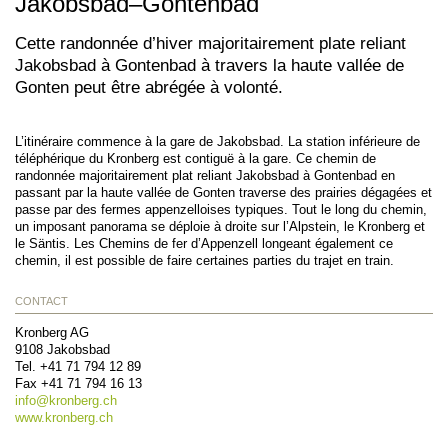
Jakobsbad–Gontenbad
Cette randonnée d’hiver majoritairement plate reliant
Jakobsbad à Gontenbad à travers la haute vallée de
Gonten peut être abrégée à volonté.
L’itinéraire commence à la gare de Jakobsbad. La station inférieure de
téléphérique du Kronberg est contiguë à la gare. Ce chemin de
randonnée majoritairement plat reliant Jakobsbad à Gontenbad en
passant par la haute vallée de Gonten traverse des prairies dégagées et
passe par des fermes appenzelloises typiques. Tout le long du chemin,
un imposant panorama se déploie à droite sur l’Alpstein, le Kronberg et
le Säntis. Les Chemins de fer d’Appenzell longeant également ce
chemin, il est possible de faire certaines parties du trajet en train.
CONTACT
Kronberg AG
9108
Jakobsbad
Tel.
+41 71 794 12 89
Fax
+41 71 794 16 13
info@
kronberg.ch
www.kronberg.ch