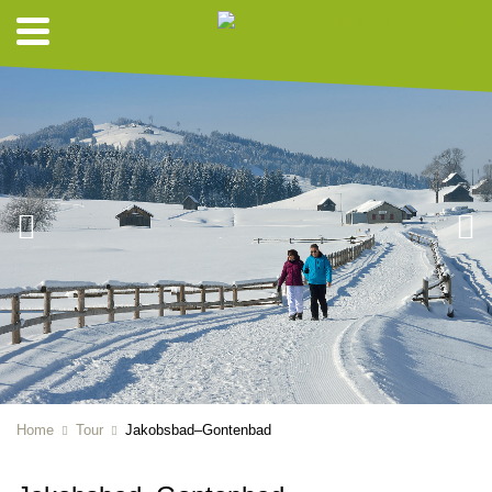
Home
Tour
Jakobsbad–Gontenbad