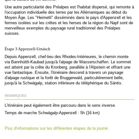
Une autre particularité des Préalpes est l'habitat dispersé, qui remonte à
l'occupation individuelle des terres par les Allémaniques au début du
Moyen Âge. Les "Heimetli" disséminés dans le pays d'Appenzell et les
fermes isolées sur les crêtes et les herses de la région du Napf sont de
merveilleux exemples du paysage rural traditionnel des Préalpes
suisses.
Étape 3 Appenzell-Urnäsch
Depuis Appenzell, chef-lieu des Rhodes-Intérieures, le chemin monte
via Bannhüttli-Kaubad jusqu'à l'alpage de Wasserschaffen. Le sommet
est atteint par la crête du Kronberg, parallèle à l'Alpstein et offrant une
vue fantastique. Ensuite, l'itinéraire descend à travers un paysage
d'alpage rustique et la forêt de Bruggerwald, particulièrement belle,
jusqu'à la Schwägalp, station inférieure du téléphérique du Säntis.
REMARQUES
L'itinéraire peut également être parcouru dans le sens inverse.
Temps de marche Schwägalp-Appenzell : 5h (16 km)
Plus d'informations sur les différentes étapes de la journé.