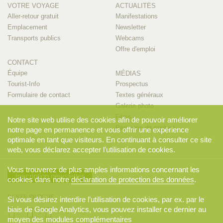
VOTRE VOYAGE
ACTUALITÉS
Aller-retour gratuit
Manifestations
Emplacement
Newsletter
Transports publics
Webcams
Offre d'emploi
CONTACT
Équipe
MÉDIAS
Tourist-Info
Prospectus
Formulaire de contact
Textes généraux
Galerie photo
Films
Notre site web utilise des cookies afin de pouvoir améliorer
Personne de contact
notre page en permanence et vous offrir une expérience
optimale en tant que visiteurs. En continuant à consulter ce site
web, vous déclarez accepter l’utilisation de cookies.
Vous trouverez de plus amples informations concernant les
Inscription newsletter
cookies dans notre
déclaration de protection des données
.
RESTE PROCHE
Si vous désirez interdire l’utilisation de cookies, par ex. par le
biais de Google Analytics, vous pouvez installer ce dernier au
moyen des
modules complémentaires