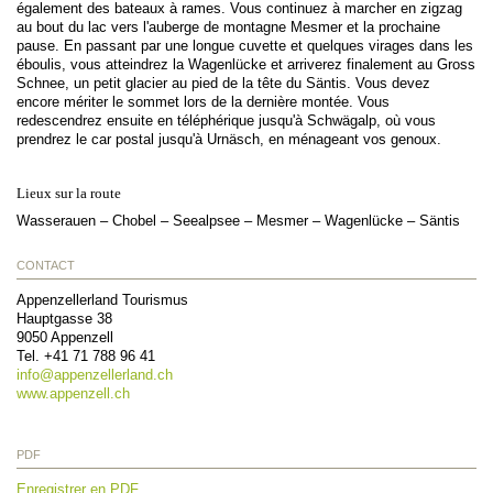
également des bateaux à rames. Vous continuez à marcher en zigzag
au bout du lac vers l'auberge de montagne Mesmer et la prochaine
pause. En passant par une longue cuvette et quelques virages dans les
éboulis, vous atteindrez la Wagenlücke et arriverez finalement au Gross
Schnee, un petit glacier au pied de la tête du Säntis. Vous devez
encore mériter le sommet lors de la dernière montée. Vous
redescendrez ensuite en téléphérique jusqu'à Schwägalp, où vous
prendrez le car postal jusqu'à Urnäsch, en ménageant vos genoux.
Lieux sur la route
Wasserauen – Chobel – Seealpsee – Mesmer – Wagenlücke – Säntis
CONTACT
Appenzellerland Tourismus
Hauptgasse 38
9050
Appenzell
Tel.
+41 71 788 96 41
info@
appenzellerland.ch
www.appenzell.ch
PDF
Enregistrer en PDF