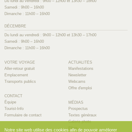
Du lundi au vendredi : 9h00 – 12h00 et 13h30 – 18h00
Samedi : 9h00 – 16h00
Dimanche : 11h00 – 16h00
DÉCEMBRE
Du lundi au vendredi : 9h00 – 12h00 et 13h30 – 17h00
Samedi : 9h00 – 16h00
Dimanche : 11h00 – 16h00
VOTRE VOYAGE
ACTUALITÉS
Aller-retour gratuit
Manifestations
Emplacement
Newsletter
Transports publics
Webcams
Offre d'emploi
CONTACT
Équipe
MÉDIAS
Tourist-Info
Prospectus
Formulaire de contact
Textes généraux
Galerie photo
Films
Notre site web utilise des cookies afin de pouvoir améliorer