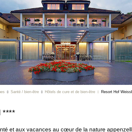
ues
Santé / bien-être
Hôtels de cure et de bien-être
Resort Hof Weiss
d
****
nté et aux vacances au cœur de la nature appenzello