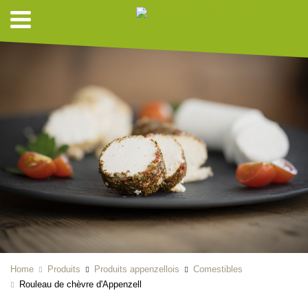
Home
Produits
Produits appenzellois
Comestibles
Rouleau de chèvre d'Appenzell