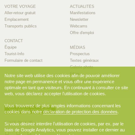
VOTRE VOYAGE
ACTUALITÉS
Aller-retour gratuit
Manifestations
Emplacement
Newsletter
Transports publics
Webcams
Offre d'emploi
CONTACT
Équipe
MÉDIAS
Tourist-Info
Prospectus
Formulaire de contact
Textes généraux
Galerie photo
Films
Notre site web utilise des cookies afin de pouvoir améliorer
Personne de contact
notre page en permanence et vous offrir une expérience
optimale en tant que visiteurs. En continuant à consulter ce site
web, vous déclarez accepter l’utilisation de cookies.
Vous trouverez de plus amples informations concernant les
Inscription newsletter
cookies dans notre
déclaration de protection des données
.
RESTE PROCHE
Si vous désirez interdire l’utilisation de cookies, par ex. par le
biais de Google Analytics, vous pouvez installer ce dernier au