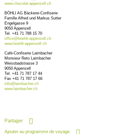
www.chocolat-appenzell.ch
BÖHLI AG Bäckerei-Confiserie
Famille Alfred und Markus Sutter
Engelgasse 9
9050
Appenzell
Tel.
+41 71 788 15 70
office@
boehli-appenzell.ch
www.boehli-appenzell.ch
Café-Confiserie Laimbacher
Monsieur Reto Laimbacher
Weissbadstrasse 3
9050
Appenzell
Tel.
+41 71 787 17 44
Fax
+41 71 787 17 66
info@
laimbacher.ch
www.laimbacher.ch
Partager
Ajouter au programme de voyage