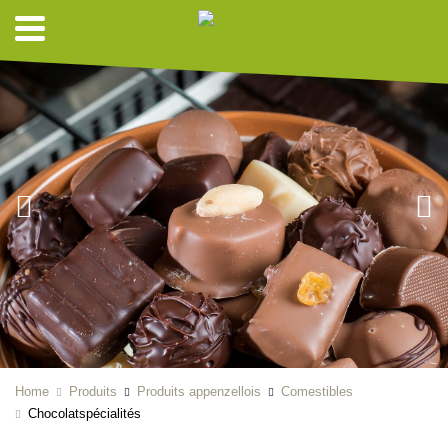
Home
Produits
Produits appenzellois
Comestibles
Chocolatspécialités