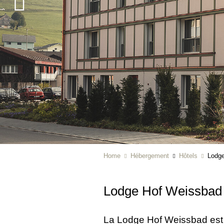
Home
Hébergement
Hôtels
Lodg
Lodge Hof Weissba
La Lodge Hof Weissbad est 