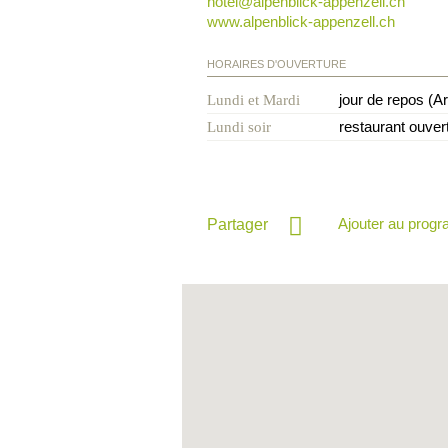
hotel@
alpenblick-appenzell.ch
www.alpenblick-appenzell.ch
HORAIRES D'OUVERTURE
jour de repos (Ar
Lundi et Mardi
restaurant ouvert
Lundi soir
Ajouter au prog
Partager