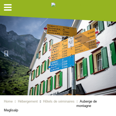
Home
Hébergement
Hôtels de séminaires
Auberge de
montagne
Meglisalp