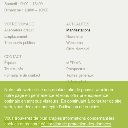
Samedi : 9h00 – 16h00
Dimanche : 11h00 – 16h00
VOTRE VOYAGE
ACTUALITÉS
Aller-retour gratuit
Manifestations
Emplacement
Newsletter
Transports publics
Webcams
Offre d'emploi
CONTACT
Équipe
MÉDIAS
Tourist-Info
Prospectus
Formulaire de contact
Textes généraux
Galerie photo
Films
Notre site web utilise des cookies afin de pouvoir améliorer
Personne de contact
notre page en permanence et vous offrir une expérience
optimale en tant que visiteurs. En continuant à consulter ce site
web, vous déclarez accepter l’utilisation de cookies.
Vous trouverez de plus amples informations concernant les
Inscription newsletter
cookies dans notre
déclaration de protection des données
.