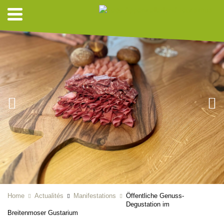
Home
Actualités
Manifestations
Öffentliche Genuss-
Degustation im
Breitenmoser Gustarium