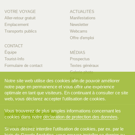
VOTRE VOYAGE
ACTUALITÉS
Aller-retour gratuit
Manifestations
Emplacement
Newsletter
Transports publics
Webcams
Offre d'emploi
CONTACT
Équipe
MÉDIAS
Tourist-Info
Prospectus
Formulaire de contact
Textes généraux
Galerie photo
Films
Notre site web utilise des cookies afin de pouvoir améliorer
Personne de contact
notre page en permanence et vous offrir une expérience
optimale en tant que visiteurs. En continuant à consulter ce site
web, vous déclarez accepter l’utilisation de cookies.
Vous trouverez de plus amples informations concernant les
Inscription newsletter
cookies dans notre
déclaration de protection des données
.
RESTE PROCHE
Si vous désirez interdire l’utilisation de cookies, par ex. par le
biais de Google Analytics, vous pouvez installer ce dernier au