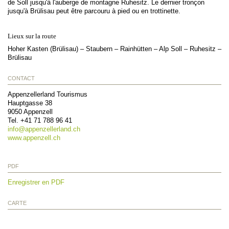
de Soll jusqu'à l'auberge de montagne Ruhesitz. Le dernier tronçon
jusqu'à Brülisau peut être parcouru à pied ou en trottinette.
Lieux sur la route
Hoher Kasten (Brülisau) – Staubern – Rainhütten – Alp Soll – Ruhesitz –
Brülisau
CONTACT
Appenzellerland Tourismus
Hauptgasse 38
9050
Appenzell
Tel.
+41 71 788 96 41
info@
appenzellerland.ch
www.appenzell.ch
PDF
Enregistrer en PDF
CARTE