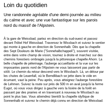
Loin du quotidien
Une randonnée agréable d'une demi-journée au milieu
du calme et avec une vue fantastique sur les parois
nord du massif de l'Alpstein.
À la gare de Weissbad, partez en direction du sud-ouest et passez
devant l'hôtel Hof Weissbad. Traversez le Wissbach et suivez le sentier
qui monte à gauche en direction de Sonnenhalb. Dès que la chapelle
des Sept Douleurs de Marie ("Sonnehalbchappeli"), souvent visitée,
entre dans votre champ de vision, tournez à droite et marchez sur des
chemins forestiers ombragés jusqu'à la pittoresque chapelle Ahorn. La
belle chapelle de pèlerinage, l'auberge accueillante et la vue sur les
imposantes parois nord de l'Alpstein ne vous laisseront pas partir de
sitôt. Le chemin du retour descend vers le Wissbach. Là, un détour par
les chutes de Leuenfall, où le Berndlibach se jette dans le vide en
écumant, vaut la peine. Peu après, vous atteignez l'auberge forestière
de Lehmen. Suivez la route sur près de 500 m en aval jusqu'à la ferme
Eugst, où vous vous dirigez à gauche vers la lisière de la forêt en
passant par des prairies et en traversant à nouveau le Wissbach au
point le plus bas. Vous atteindrez bientôt la chapelle idyllique de
Sonnenhalb et suivrez le chemin déjà connu en direction de Weissbad.