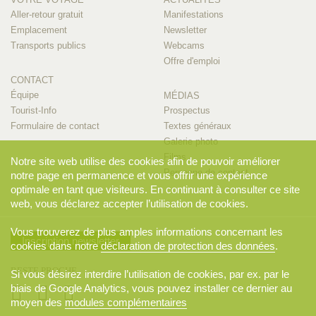
Aller-retour gratuit
Manifestations
Emplacement
Newsletter
Transports publics
Webcams
Offre d'emploi
CONTACT
Équipe
MÉDIAS
Tourist-Info
Prospectus
Formulaire de contact
Textes généraux
Galerie photo
Films
Notre site web utilise des cookies afin de pouvoir améliorer
Personne de contact
notre page en permanence et vous offrir une expérience
optimale en tant que visiteurs. En continuant à consulter ce site
web, vous déclarez accepter l’utilisation de cookies.
Vous trouverez de plus amples informations concernant les
Inscription newsletter
cookies dans notre
déclaration de protection des données
.
RESTE PROCHE
Si vous désirez interdire l’utilisation de cookies, par ex. par le
biais de Google Analytics, vous pouvez installer ce dernier au
moyen des
modules complémentaires