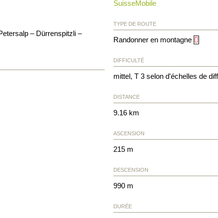
SuisseMobile
TYPE DE ROUTE
tersalp – Dürrenspitzli –
Randonner en montagne
DIFFICULTÉ
mittel, T 3 selon d'échelles de diff
DISTANCE
9.16 km
ASCENSION
215 m
DESCENSION
990 m
DURÉE