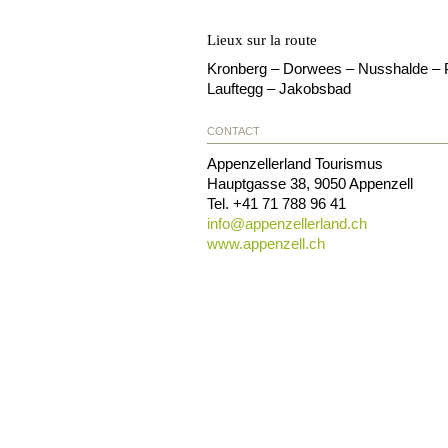
Lieux sur la route
Kronberg – Dorwees – Nusshalde – Pe
Lauftegg – Jakobsbad
CONTACT
Appenzellerland Tourismus
Hauptgasse 38
,
9050
Appenzell
Tel.
+41 71 788 96 41
info@
appenzellerland.ch
www.appenzell.ch