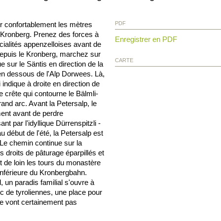
r confortablement les mètres
PDF
 Kronberg. Prenez des forces à
Enregistrer en PDF
ialités appenzelloises avant de
epuis le Kronberg, marchez sur
CARTE
 sur le Säntis en direction de la
n dessous de l'Alp Dorwees. Là,
indique à droite en direction de
e crête qui contourne le Bälmli-
and arc. Avant la Petersalp, le
ent avant de perdre
nt par l'idyllique Dürrenspitzli -
u début de l'été, la Petersalp est
Le chemin continue sur la
 droits de pâturage éparpillés et
t de loin les tours du monastère
 inférieure du Kronbergbahn.
, un paradis familial s'ouvre à
c de tyroliennes, une place pour
ne vont certainement pas