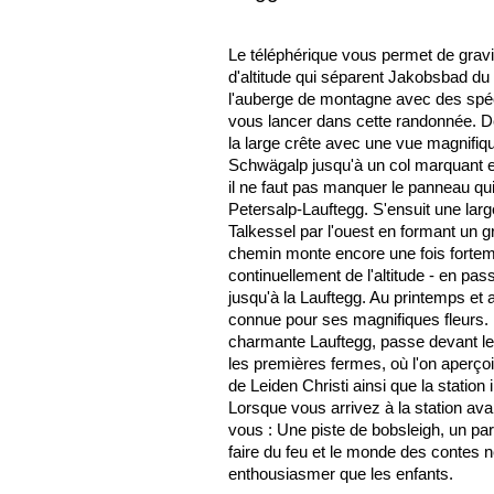
Le téléphérique vous permet de gravi
d'altitude qui séparent Jakobsbad du
l'auberge de montagne avec des spéc
vous lancer dans cette randonnée. D
la large crête avec une vue magnifique
Schwägalp jusqu'à un col marquant e
il ne faut pas manquer le panneau qui 
Petersalp-Lauftegg. S'ensuit une larg
Talkessel par l'ouest en formant un gr
chemin monte encore une fois fortem
continuellement de l'altitude - en passa
jusqu'à la Lauftegg. Au printemps et a
connue pour ses magnifiques fleurs. 
charmante Lauftegg, passe devant les
les premières fermes, où l'on aperçoi
de Leiden Christi ainsi que la station
Lorsque vous arrivez à la station aval
vous : Une piste de bobsleigh, un par
faire du feu et le monde des contes 
enthousiasmer que les enfants.