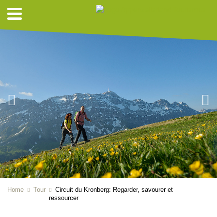
Home
Tour
Circuit du Kronberg: Regarder, savourer et
ressourcer