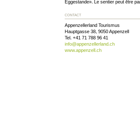
Eggestande».
Le sentier peut être p
CONTACT
Appenzellerland Tourismus
Hauptgasse 38
,
9050
Appenzell
Tel.
+41 71 788 96 41
info@
appenzellerland.ch
www.appenzell.ch