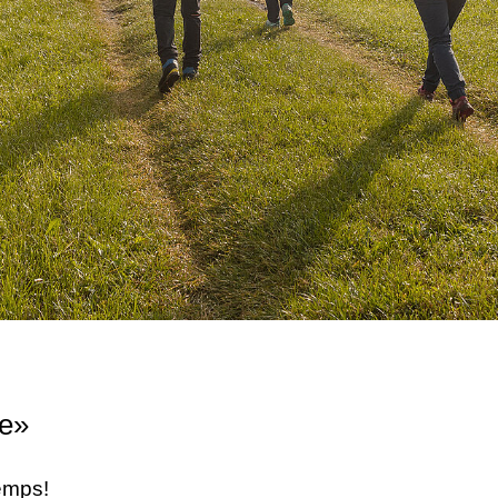
e»
emps!