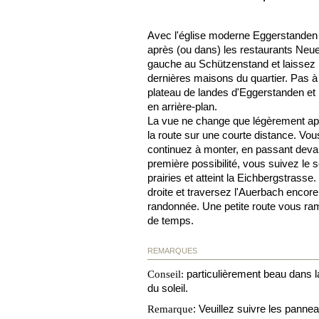
Avec l'église moderne Eggerstanden d
après (ou dans) les restaurants Neues
gauche au Schützenstand et laissez b
dernières maisons du quartier. Pas à 
plateau de landes d'Eggerstanden et 
en arrière-plan.
La vue ne change que légèrement aprè
la route sur une courte distance. Vous
continuez à monter, en passant devan
première possibilité, vous suivez le 
prairies et atteint la Eichbergstrasse.
droite et traversez l'Auerbach encore 
randonnée. Une petite route vous ra
de temps.
REMARQUES
particulièrement beau dans l
Conseil:
du soleil.
:
Veuillez suivre les pann
Remarque