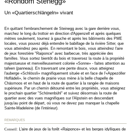
«Rondom Stenegg»
Un «Quartierschlängeln» vivant
En quittant l'embranchement de Steinegg avec la gare derrière vous,
marchez le long du trottoir en direction d'Appenzell et après quelques
mètres seulement, tournez à gauche et après les bâtiments des PME
locales, vous pouvez déjà entendre le babillage de la rivière Sitter, que
vous atteindrez peu après. En remontant le bois, vous atteindrez l'aire
de jeux forestière "Raiponce" avec barbecue, très appréciée des
familles. Vous sortez bientôt du bois et traversez la route à la propriété
majestueuse et merveilleusement colorée «Sonne» - faites attention au
tafeen (panneau). En traversant une pente douce, vous atteignez
l'auberge «Schlössli» magnifiquement située et en face de l'«Appezöller
Hoflädeli», le chemin de prairie vous mène à la belle chapelle de
Chäsmoos et en haut de la route de quartier à la rangée de maisons
supérieure. Par un chemin détourné entre les propriétés, vous atteignez
le prochain quartier "Schönenbühl" et suivez désormais la route de
quartier avec des vues magnifiques sur l'Alpstein en descendant
jusqu'au point de départ, où vous ne devez pas manquer la chapelle
Sainte-Madeleine (de l'intérieur).
REMARQUES
Conseil:
L'aire de jeux de la forêt «Raiponce» et les berges idylliques de