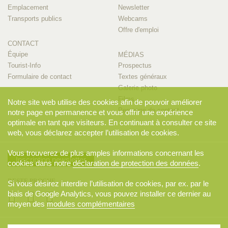
Emplacement
Newsletter
Transports publics
Webcams
Offre d'emploi
CONTACT
Équipe
MÉDIAS
Tourist-Info
Prospectus
Formulaire de contact
Textes généraux
Galerie photo
Films
Notre site web utilise des cookies afin de pouvoir améliorer
Personne de contact
notre page en permanence et vous offrir une expérience
optimale en tant que visiteurs. En continuant à consulter ce site
web, vous déclarez accepter l’utilisation de cookies.
Vous trouverez de plus amples informations concernant les
Inscription newsletter
cookies dans notre
déclaration de protection des données
.
RESTE PROCHE
Si vous désirez interdire l’utilisation de cookies, par ex. par le
biais de Google Analytics, vous pouvez installer ce dernier au
moyen des
modules complémentaires
© 2026 Appenzellerland Tourismus AI, Appenzell. Tous droits réservés..