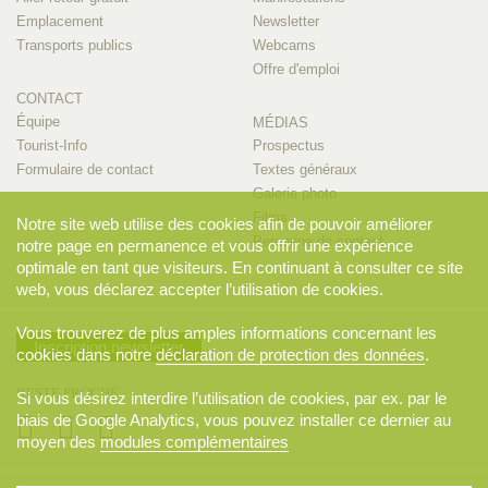
Emplacement
Newsletter
Transports publics
Webcams
Offre d'emploi
CONTACT
Équipe
MÉDIAS
Tourist-Info
Prospectus
Formulaire de contact
Textes généraux
Galerie photo
Films
Notre site web utilise des cookies afin de pouvoir améliorer
Personne de contact
notre page en permanence et vous offrir une expérience
optimale en tant que visiteurs. En continuant à consulter ce site
web, vous déclarez accepter l’utilisation de cookies.
Vous trouverez de plus amples informations concernant les
Inscription newsletter
cookies dans notre
déclaration de protection des données
.
RESTE PROCHE
Si vous désirez interdire l’utilisation de cookies, par ex. par le
biais de Google Analytics, vous pouvez installer ce dernier au
moyen des
modules complémentaires