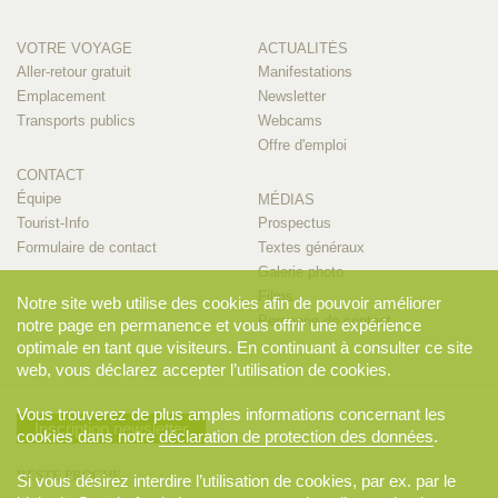
VOTRE VOYAGE
ACTUALITÉS
Aller-retour gratuit
Manifestations
Emplacement
Newsletter
Transports publics
Webcams
Offre d'emploi
CONTACT
Équipe
MÉDIAS
Tourist-Info
Prospectus
Formulaire de contact
Textes généraux
Galerie photo
Films
Notre site web utilise des cookies afin de pouvoir améliorer
Personne de contact
notre page en permanence et vous offrir une expérience
optimale en tant que visiteurs. En continuant à consulter ce site
web, vous déclarez accepter l’utilisation de cookies.
Vous trouverez de plus amples informations concernant les
Inscription newsletter
cookies dans notre
déclaration de protection des données
.
RESTE PROCHE
Si vous désirez interdire l’utilisation de cookies, par ex. par le