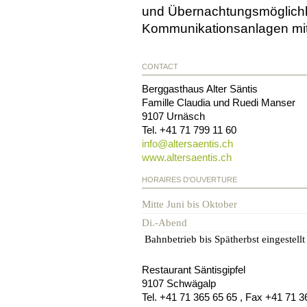
und Übernachtungsmöglichke
Kommunikationsanlagen mi
CONTACT
Berggasthaus Alter Säntis
Famille Claudia und Ruedi Manser
9107
Urnäsch
Tel.
+41 71 799 11 60
info@
altersaentis.ch
www.altersaentis.ch
HORAIRES D'OUVERTURE
Mitte Juni bis Oktober
Di.-Abend
Bahnbetrieb bis Spätherbst eingestellt
Restaurant Säntisgipfel
9107
Schwägalp
Tel.
+41 71 365 65 65
, Fax
+41 71 3