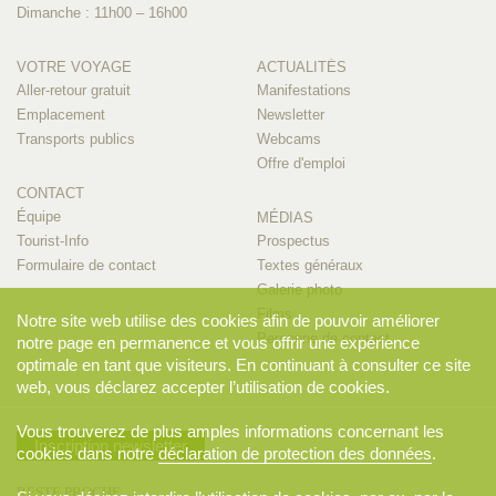
Dimanche : 11h00 – 16h00
VOTRE VOYAGE
ACTUALITÉS
Aller-retour gratuit
Manifestations
Emplacement
Newsletter
Transports publics
Webcams
Offre d'emploi
CONTACT
Équipe
MÉDIAS
Tourist-Info
Prospectus
Formulaire de contact
Textes généraux
Galerie photo
Films
Notre site web utilise des cookies afin de pouvoir améliorer
Personne de contact
notre page en permanence et vous offrir une expérience
optimale en tant que visiteurs. En continuant à consulter ce site
web, vous déclarez accepter l’utilisation de cookies.
Vous trouverez de plus amples informations concernant les
Inscription newsletter
cookies dans notre
déclaration de protection des données
.
RESTE PROCHE