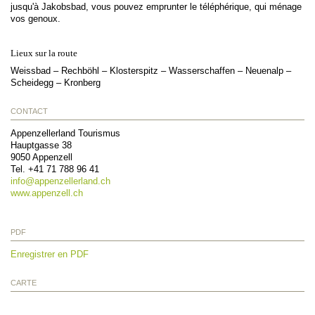
jusqu'à Jakobsbad, vous pouvez emprunter le téléphérique, qui ménage
vos genoux.
Lieux sur la route
Weissbad – Rechböhl – Klosterspitz – Wasserschaffen – Neuenalp –
Scheidegg – Kronberg
CONTACT
Appenzellerland Tourismus
Hauptgasse 38
9050
Appenzell
Tel.
+41 71 788 96 41
info@
appenzellerland.ch
www.appenzell.ch
PDF
Enregistrer en PDF
CARTE