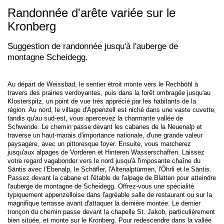
Randonnée d'arête variée sur le
Kronberg
Suggestion de randonnée jusqu'à l'auberge de
montagne Scheidegg.
Au départ de Weissbad, le sentier étroit monte vers le Rechböhl à
travers des prairies verdoyantes, puis dans la forêt ombragée jusqu'au
Klosterspitz, un point de vue très apprécié par les habitants de la
région. Au nord, le village d'Appenzell est niché dans une vaste cuvette,
tandis qu'au sud-est, vous apercevez la charmante vallée de
Schwende. Le chemin passe devant les cabanes de la Neuenalp et
traverse un haut-marais d'importance nationale, d'une grande valeur
paysagère, avec un pittoresque foyer. Ensuite, vous marcherez
jusqu'aux alpages de Vorderen et Hinteren Wasserschaffen. Laissez
votre regard vagabonder vers le nord jusqu'à l'imposante chaîne du
Säntis avec l'Ebenalp, le Schäfler, l'Altenalptürmen, l'Öhrli et le Säntis.
Passez devant la cabane et l'étable de l'alpage de Blatten pour atteindre
l'auberge de montagne de Scheidegg. Offrez-vous une spécialité
typiquement appenzelloise dans l'agréable salle de restaurant ou sur la
magnifique terrasse avant d'attaquer la dernière montée. Le dernier
tronçon du chemin passe devant la chapelle St. Jakob, particulièrement
bien située, et monte sur le Kronberg. Pour redescendre dans la vallée