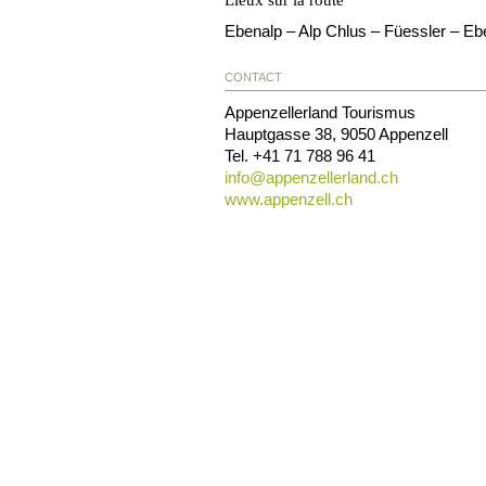
Lieux sur la route
Ebenalp – Alp Chlus – Füessler – Eb
CONTACT
Appenzellerland Tourismus
Hauptgasse 38
,
9050
Appenzell
Tel.
+41 71 788 96 41
info@
appenzellerland.ch
www.appenzell.ch