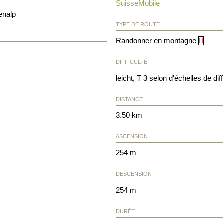
SuisseMobile
enalp
TYPE DE ROUTE
Randonner en montagne
DIFFICULTÉ
leicht, T 3 selon d'échelles de diff
DISTANCE
3.50 km
ASCENSION
254 m
DESCENSION
254 m
DURÉE