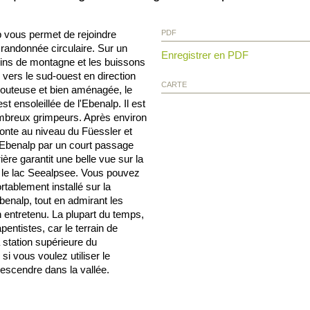
 vous permet de rejoindre
PDF
e randonnée circulaire. Sur un
Enregistrer en PDF
pins de montagne et les buissons
vers le sud-ouest en direction
CARTE
llouteuse et bien aménagée, le
t ensoleillée de l'Ebenalp. Il est
mbreux grimpeurs. Après environ
nte au niveau du Füessler et
'Ebenalp par un court passage
ère garantit une belle vue sur la
s le lac Seealpsee. Vous pouvez
rtablement installé sur la
enalp, tout en admirant les
en entretenu. La plupart du temps,
entistes, car le terrain de
a station supérieure du
si vous voulez utiliser le
descendre dans la vallée.