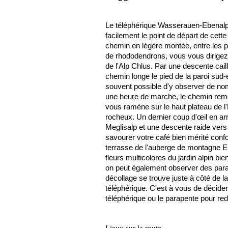
Le téléphérique Wasserauen-Ebenalp
facilement le point de départ de cett
chemin en légère montée, entre les 
de rhododendrons, vous vous dirigez 
de l'Alp Chlus. Par une descente cai
chemin longe le pied de la paroi sud-es
souvent possible d'y observer de no
une heure de marche, le chemin remo
vous ramène sur le haut plateau de l
rocheux. Un dernier coup d'œil en arri
Meglisalp et une descente raide ver
savourer votre café bien mérité confo
terrasse de l'auberge de montagne Eb
fleurs multicolores du jardin alpin bi
on peut également observer des parap
décollage se trouve juste à côté de l
téléphérique. C'est à vous de décider 
téléphérique ou le parapente pour re