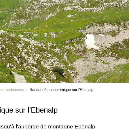
 de randonnées
Randonnée panoramique sur l'Ebenalp
ue sur l'Ebenalp
usqu'à l'auberge de montagne Ebenalp.