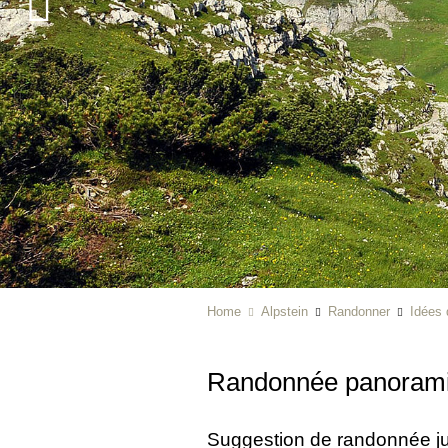
Home
Alpstein
Randonner
Idées
Randonnée panoramiq
Suggestion de randonnée j