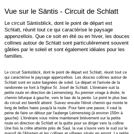
Vue sur le Säntis - Circuit de Schlatt
Le circuit Säntisblick, dont le point de départ est
Schlatt, réunit tout ce qui caractérise le paysage
appenzellois. Que ce soit en été ou en hiver, les douces
collines autour de Schlatt sont particulièrement souvent
gâtées par le soleil et sont également idéales pour les
familles.
Le circuit Säntisblick, dont le point de départ est Schlatt, réunit tout ce
qui caractérise le paysage appenzellois. Les douces collines autour de
Schlatt sont en outre baignées de soleil. Le départ et l'arrivée de la
randonnée se font à l'église St. Josef de Schlatt. L'itinéraire suit la
petite route en direction de Leimensteig. Au premier virage à droite, le
chemin bifurque à gauche, vers le bas de la pente. Le point le plus bas
du circuit est bientôt atteint. Suivez ensuite l'étroit chemin qui monte le
long de belles haies jusqu'à la route. Pour faire une pause, il vaut la
peine de faire un détour par l'auberge Leimensteig (à environ 150m à
gauche). L'itinéraire vous mène maintenant brièvement sur la petite
route en direction de Schlatt et la quitte pour se diriger vers la colline.
Une fois la crête atteinte près de Saul, la vue s'ouvre vers le sud sur le
massif de l'Alpstein et les collines et villages situés en amont. La petite