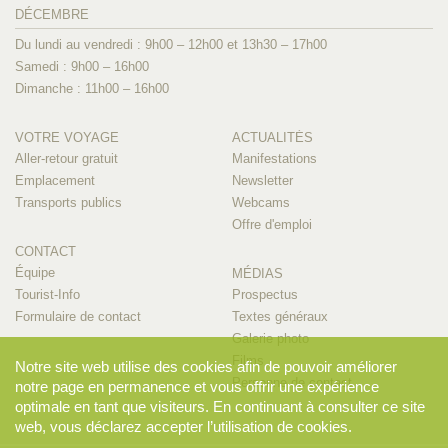
DÉCEMBRE
Du lundi au vendredi : 9h00 – 12h00 et 13h30 – 17h00
Samedi : 9h00 – 16h00
Dimanche : 11h00 – 16h00
VOTRE VOYAGE
ACTUALITÉS
Aller-retour gratuit
Manifestations
Emplacement
Newsletter
Transports publics
Webcams
Offre d'emploi
CONTACT
Équipe
MÉDIAS
Tourist-Info
Prospectus
Formulaire de contact
Textes généraux
Galerie photo
Films
Notre site web utilise des cookies afin de pouvoir améliorer
Personne de contact
notre page en permanence et vous offrir une expérience
optimale en tant que visiteurs. En continuant à consulter ce site
web, vous déclarez accepter l’utilisation de cookies.