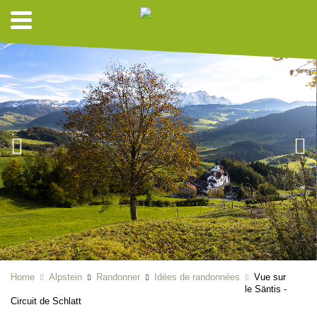
Home
Alpstein
Randonner
Idées de randonnées
Vue sur
le Säntis -
Circuit de Schlatt