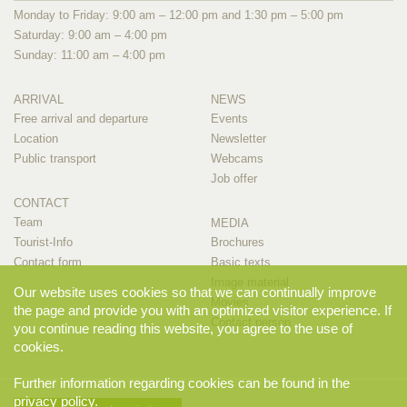
Monday to Friday: 9:00 am – 12:00 pm and 1:30 pm – 5:00 pm
Saturday: 9:00 am – 4:00 pm
Sunday: 11:00 am – 4:00 pm
ARRIVAL
NEWS
Free arrival and departure
Events
Location
Newsletter
Public transport
Webcams
Job offer
CONTACT
Team
MEDIA
Tourist-Info
Brochures
Contact form
Basic texts
Image material
Our website uses cookies so that we can continually improve
Movies
the page and provide you with an optimized visitor experience. If
Contact person
you continue reading this website, you agree to the use of
cookies.
Further information regarding cookies can be found in the
privacy policy
.