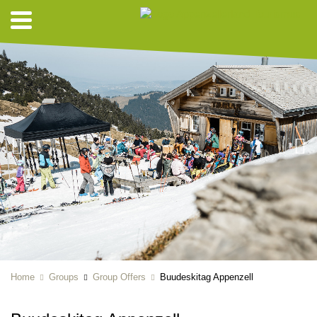
Home
Groups
Group Offers
Buudeskitag Appenzell