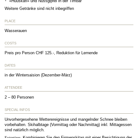
«Huuskafi» und Nussgipfel in der Timbar
Weitere Getränke sind nicht inbegriffen
PLACE
Wasserauen
COSTS
Preis pro Person CHF 125.-, Reduktion für Lernende
DATES
in der Wintersaision (Dezember-März)
ATTENDEE
2 – 80 Personen
SPECIAL INFOS
Unvorhergesehene Wetterereignisse und mangelnder Schnee bleiben
vorbehalten. Skihalbtage (Vormittag oder Nachmittag) inkl. Mittagessen
sind natürlich möglich.
Extratipp:
Kombinieren Sie den Firmenskitag mit einer Besichtigung der